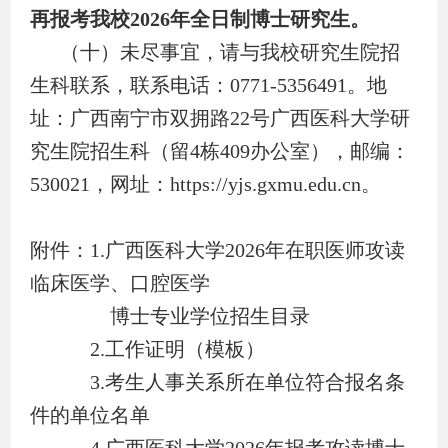
再报考我校
2026
年全日制博士研究生。
（十）未尽事宜，请与我校研究生院招
生科联系，联系电话：
0771-5356491
。地
址：广西南宁市双拥路
22
号广西医科大学研
究生院招生科（留
4
栋
409
办公室），邮编：
530021
，网址：
https://yjs.gxmu.edu.cn
。
附件：
1.
广西医科大学
2026
年在职医师攻读
临床医学、口腔医学
博士专业学位招生目录
2.
工作证明（模板）
3.
考生人事关系所在单位符合报名条
件的单位名单
4.
广西医科大学
2026
年报考攻读博士