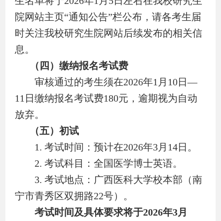
生名单将于
2026
年
1
月
5
日左右在我校研究生
院网站主页
“
通知公告
”
栏公布，请各考生届
时关注我校研究生院网站后续发布的相关信
息。
（四）缴纳报名考试费
审核通过的考生须在
2026
年
1
月
10
日
—
11
日缴纳报名考试费
180
元，逾期视为自动
放弃。
（五）初试
1.
考试时间：预计在
2026
年
3
月
14
日。
2.
考试科目：全国医学博士英语。
3.
考试地点：广西医科大学校本部（南
宁市青秀区双拥路
22
号）。
考试时间及具体要求将于
2026
年
3
月