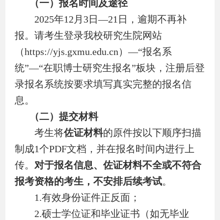
（一）报名时间及途径
2025
年
12
月
3
日
—21
日，逾期不再补
报。请考生登录我校研究生院网站
（
https://yjs.gxmu.edu.cn
）
—“
报名系
统
”—“
在职博士研究生报名
”
板块，注册后登
录报名系统按要求填写真实完整的报名信
息。
（二）提交材料
考生将
佐证材料
的原件按以下顺序扫描
制成
1
个
PDF
文档，并在报名时间内进行上
传。
对于报名信息、佐证材料不全或不符合
报考资格的考生，不安排后续考试
。
1.
有效身份证件正反面；
2.
硕士学位证和毕业证书（如无毕业