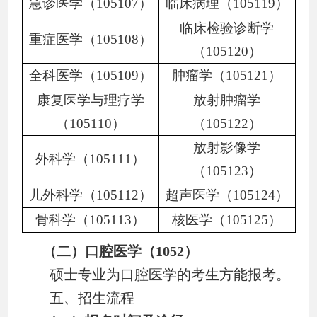
急诊医学（
105107
）
临床病理（
105119
）
临床检验诊断学
重症医学（
105108
）
（
105120
）
全科医学（
105109
）
肿瘤学（
105121
）
康复医学与理疗学
放射肿瘤学
（
105110
）
（
105122
）
放射影像学
外科学（
105111
）
（
105123
）
儿外科学（
105112
）
超声医学（
105124
）
骨科学（
105113
）
核医学（
105125
）
（二）口腔医学（
1052
）
硕士专业为口腔
医学的考生方能报考。
五、招生流程