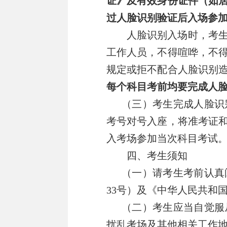
证》及有效身份证件（
如
过人脸识别验证后入场参
人脸识别入场时，考
工作人员，不得喧哗，不
规定或拒不配合人脸识别
每
个
科目考前
均要
完成人
（三）
考生完成人脸识
考号对号入座，将准考证
入考场参加当次科目考试
四、考生须知
（一）请考生考前认真
33
号）及《中华人民共和
（二）考生应当自觉服
扰乱考场及其他相关工作