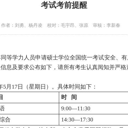
考试考前提醒
作者：刘勇、杨丹凌
校对：毛宇昂、张原
审核：李新春
年同等学力人员申请硕士学位全国统一考试安全、有
关信息及要求公布如下，请所有考生认真阅知并严格
年
5
月
17
日（星期日）。具体时间如下：
目
时
间
语
9:00—11:30
综合
14:30—17:30