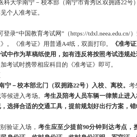
医科大学南宁－校本部（南宁市青秀区双拥路
22
号
排见个人准考证。
可登
录
“中国教育考试网”
（
https://tdxl.neea.edu.cn/
）
证》。《准考证》用普通
A4
纸，双面打印
。
《准考证
考试中作为草稿纸使用，如有违反将按照
考试
违规处
参加考试时携带相应科目的《准考证》即可。
项
南宁－校本部北门（双拥路
22
号）入校、离校。
考
域等候进入考场。
考生及陪考人员车辆一律禁止进入
况，
选择合适的交通工具，提前规划好出行方案，错
识别验证入场，
考生应至少提前
90
分钟到达考点，