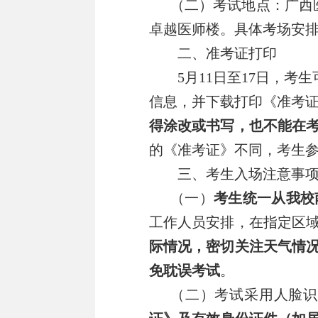
（二）考试地点：广西
卓越医师楼。具体考场安
二、准考证打印
5
月
11
日至
17
日，考生
信息，并下载打印《准考
得涂改或书写，也不能在
的《准考证》不同，考生
三、考生入场注意事
（一）
考生统一从我校
工作人员安排，在指定区
际情况
，密切关注天气情
免耽误考试
。
（二）考试采用人脸