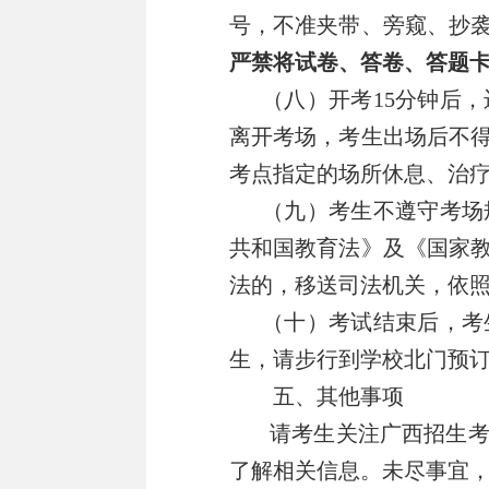
号，不准夹带、旁窥、抄
严禁
将试卷、答卷、答题
（八）开考
15
分钟后，
离开考场，考生出场后不
考点指定的场所休息、治
（九）考生不遵守考场
共和国教育法》及《国家
法的，移送司法机关，依
（十）考试结束后，考
生，请步行到学校
北门
预
五
、其他事项
请考生关注广西招生
了解相关信息。未尽事宜