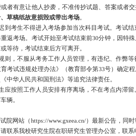
袭或者有意让他人抄袭，不准传抄试题、答案或者交
卡、草稿纸故意损毁或带出考场
。
迟到考生不得进入考场参加当次科目考试。考试结
得重返考场。考试开始至考试结束前
30
分钟，因特殊
疗或等待，考试结束后方可离开。
规则，不服从考务工作人员管理，有违纪、作弊等
教育考试违规处理办法》（教育部令第
33
号）确定程
照《中华人民共和国刑法》等追究法律责任。
生应按照工作人员安排有序离场，不在考点内滞留
订
车辆
。
考试院网站（
https://www.gxeea.cn/
）最新公告，
同时
，
请联系我校研究生院在职研究生管理办公室，联系