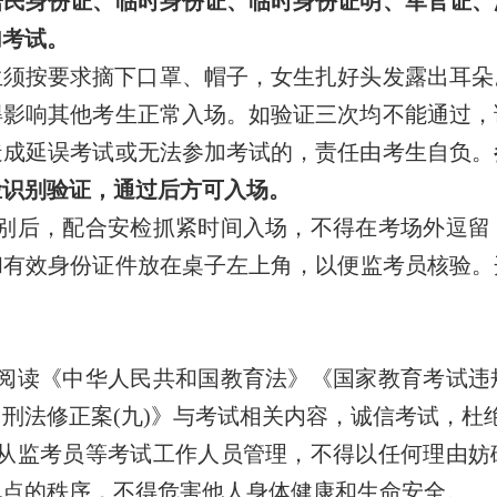
居民身份证、临时身份证、临时身份证明、军官证、
加考试
。
生须按要求摘下口罩、帽子，女生扎好头发露出耳朵
得影响其他考生正常入场。如验证三次均不能通过，
造成延误考试或无法参加考试的，责任由考生自负。
脸识别验证，通过后方可入场。
别后，配合安检抓紧时间入场，不得在考场外逗留
和
有效身份证件
放在桌子左上角，以便监考员核验。
。
阅读《中华人民共和国教育法》《国家教育考试违
国刑法修正案
(
九
)
》与考试相关内容，诚信考试，杜
从监考员等考试工作人员管理，不得以任何理由妨
地点的秩序，不得危害他人身体健康和生命安全。