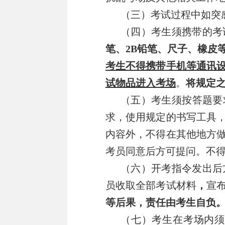
（三）考试过程中如突
（四）考生须携带的考
笔
、
2B
铅笔、尺子、橡皮
考生不得携带
手机等通讯
试物品进入考场
。
将规定
（五）考生须按答题要
求，使用
规定的书写工具
内容外，不得在其他地方
考员同意后方可提问。不
（六）开考指令发出后
员收取全部考试材料
，
宣
等后果，责任由考生自负
（七）考生在考场内须