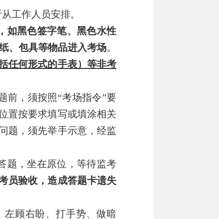
听从工作人员安排。
，
如黑
色签字笔、黑色水性
纸、
包具
等物品
进入考场
。
括任何形式的手表）等非考
题前，须
按照
“考场指令”要
位置按要求填写或填涂相关
问题，须先举手示意，经监
答题，坐在原位，等待监考
考员验收，造成答题卡遗失
、左顾右盼、打手势、做暗