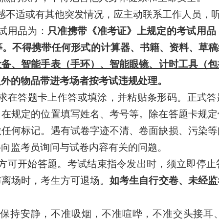
感不适或有其他突发情况，应主动联系工作人员，
试用品为：
只准携带《准考证》上规定的考试用
品
等
。
不得携带
任何形式的
计算器、书籍、资料、草稿
设备、
智能手表（手环）、智能眼镜、计时工具（包
之外的物品
带进考场
者按考试违规处理。
求在答题卡上作答或填涂，并粘贴条形码。正式答
，在规定的位置填写姓名、考号等。除在答题卡规定
做任何标记。遇有试卷字迹不清、卷面缺损、污染等
得向监考员询问与试卷内容有关的问题。
方可开始答题。考试结束指令发出时，须立即停止
布离场时，考生方可退场。
如考生自行交卷、未经监
。
保持安静，不准吸烟，不准喧哗，不准交头接耳