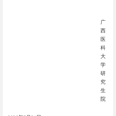
广
西
医
科
大
学
研
究
生
院