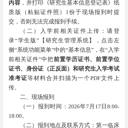
内容
，并打印《研究生基本信息登记表》纸
质版（粘贴证件照）
1
份于现场报到时提
交，否则无法完成报到手续。
（二）入学前相关证件上传：请登
录
“
学生版
”
【研究生管理系统】，点击左
侧
“
系统功能菜单
”
中的
“
基本信息
”
，在
“
入学
前相关证件
”
中把
前置学历证书、前置学位
证书、身份证（正反面）和研究生入学考试
准考证
等材料合并扫描为一个
PDF
文件上
传。
二、现场报到
（一）报到时间：
2026
年
7
月
17
日
8:00-
18:00
。
（二）报到地点及联系方式：第一临床