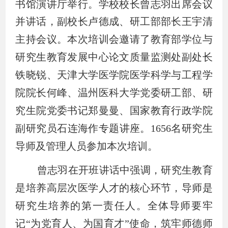
书馆演讲厅举行。学校校长
曾志羽出席会议
并讲话，
副校长
卢德成、研工部
部长
王宇清
主持会议。
本次培训会邀请了教育部学位与
研究生教育发展中心论文质量监测处
副处长
铁晓锐、天津大学医学院医学科学与工程学
院
院长
何峰、温州医科大学党委研工部、研
究生院党委
书记
郑曼曼、国家教育行政学院
副研究员
石连海作专题讲座。
1656
名研究生
导师及管理人员参加本次培训。
曾志羽在开班讲话中强调，研究生教育
是培养高层次医学人才的核心环节，导师是
研究生培养的第一责任人。全体导师要牢
记“为党育人、为国育才”使命，筑牢师德师