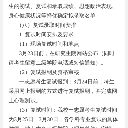
生
的
初试、复试和录取成绩、思想政治表现
、
身心健康状况等择优确定拟录取名单。
（
八
）复试录取时间安排
1.
复试时间安排及要求
（
1
）现场复试时间和地点
3
月
23
日前，
在
研究生院
网站
公布
（同时
请考生留意二级学院电话或短信通知）
。
（
2
）复试报到及资格审核
一志愿考生
复试报到：
3
月
24
日
前
，考生
采用网上报到的方式
进行复试报到
，
并完成
网
上心理测试。
（
3
）复试时间：
我校一志愿考生复试时间
为
3
月
25
日
—3
月
30
日，各学科专业复试的具体