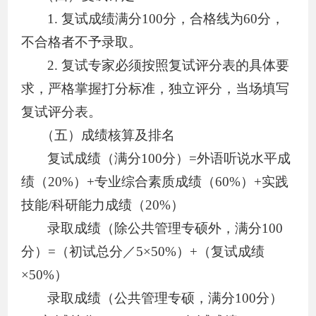
1.
复试成绩满分
100
分，合格线为
60
分，
不合格者不予录取。
2.
复试专家必须按照复试评分表的具体要
求，严格掌握打分标准，独立评分，当场填写
复试评分表。
（
五
）成绩核算及排名
复试成绩（满分
100
分）
=
外语听说水平成
绩（
20
%
）
+
专业综合素质成绩（
60
%
）
+
实践
技能
/
科研能力成绩（
20
%
）
录取成绩（除公共管理专硕外，满分
100
分）
=
（初试总分／
5×50
%
）
+
（复试成绩
×50
%
）
录取成绩（公共管理专硕，满分
100
分）