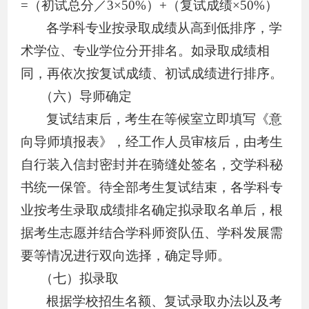
=
（初试总分／
3×50
%
）
+
（复试成绩
×50
%
）
各学科专业按录取成绩从高到低排序，学
术学位、专业学位分开排名。如录取成绩相
同，再
依次
按复试成绩、初试成绩进行排序。
（
六
）导师确定
复试结束后，考生在等候室立即填写《意
向导师填报表》，经工作人员审核后，由考生
自行装入信封密封并在骑缝处签名，交学科秘
书统一保管。待全部考生复试结束，各学科专
业按考生录取成绩排名确定拟录取名单后，根
据考生志愿并结合学科师资队伍、学科发展需
要等情况进行双向选择，确定导师。
（
七
）拟录取
根据学校招生名额、复试录取办法
以及
考