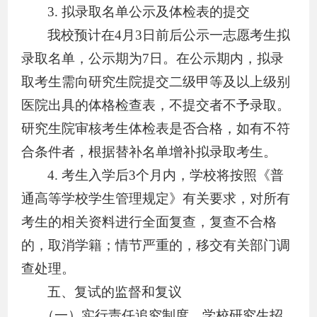
3
.
拟录取名单公示及体检表的提交
我校
预计在
4
月
3
日
前后
公示
一志愿考生拟
录取
名单，公示期为
7
日。在公示期内，拟录
取考生需向研究生院提交二级甲等及以上级别
医院出具的体格检查表，不提交者不予录取。
研究生院审核考生体检表是否合格，如有不符
合条件者，根据替补名单增补拟录取考生。
4
.
考生入学后
3
个月内，学校将按照《普
通高等学校学生管理规定》有关要求，对所有
考生的相关资料进行全面复查，复查不合格
的，取消学籍；情节严重的，移交有关部门调
查处理。
五、复试的监督和复议
（一）实行责任追究制度
。
学校研究生招